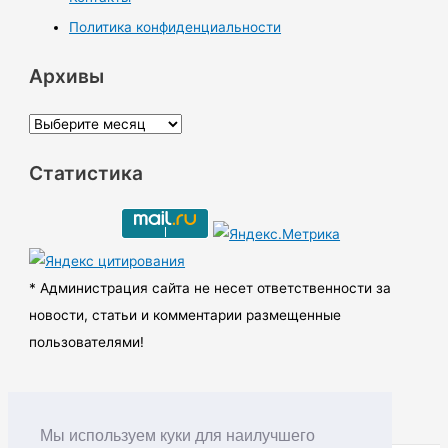
Политика конфиденциальности
Архивы
А
р
Статистика
х
и
в
ы
* Администрация сайта не несет ответственности за
новости, статьи и комментарии размещенные
пользователями!
Мы используем куки для наилучшего