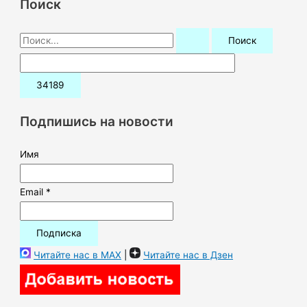
Поиск
П
о
и
с
к
Подпишись на новости
:
Имя
Email *
Читайте нас в MAX
|
Читайте нас в Дзен