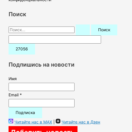
Поиск
П
о
и
с
к
Подпишись на новости
:
Имя
Email *
Читайте нас в MAX
|
Читайте нас в Дзен