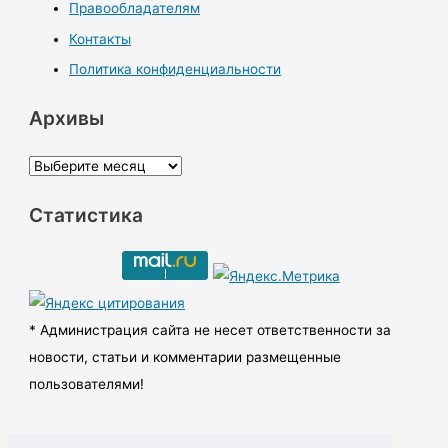
Правообладателям
Контакты
Политика конфиденциальности
Архивы
А
р
Статистика
х
и
в
ы
* Администрация сайта не несет ответственности за
новости, статьи и комментарии размещенные
пользователями!