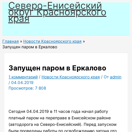
Северо-Енисейский
Перейти
округ Красноярского
к
края
содержимому
Главная
Новости Красноярского края
Запущен паром в Еркалово
Запущен паром в Еркалово
1 комментарий
/
Новости Красноярского края
/ От
admin
/
04.04.2019
Просмотров:
7 808
Сегодня 04.04.2019 в 11 часов года начал работу
платный паром на переправе в Енисейском районе
(автодорога на Северо-Енисейский). Перед запуском
были проведены работы по освобождению затона ото