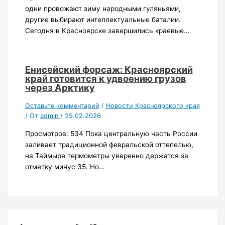
одни провожают зиму народными гуляньями,
другие выбирают интеллектуальные баталии.
Сегодня в Красноярске завершились краевые…
Енисейский форсаж: Красноярский
край готовится к удвоению грузов
через Арктику
Оставьте комментарий
/
Новости Красноярского края
/ От
admin
/
25.02.2026
Просмотров: 534 Пока центральную часть России
заливает традиционной февральской оттепелью,
на Таймыре термометры уверенно держатся за
отметку минус 35. Но…