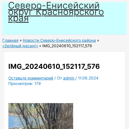
Северо-Енисейский
Перейти
округ Красноярского
к
края
содержимому
Главная
Новости Северо-Енисейского района
«Зелёный десант»
IMG_20240610_152117_576
IMG_20240610_152117_576
Оставьте комментарий
/ От
admin
/
11.06.2024
Просмотров:
179