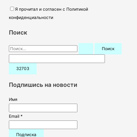
Я прочитал и согласен с Политикой
конфиденциальности
Поиск
П
о
и
с
к
Подпишись на новости
:
Имя
Email *