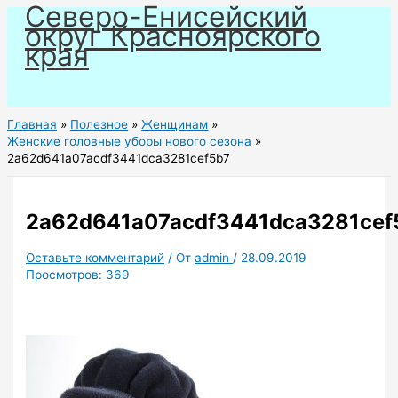
Северо-Енисейский
Перейти
округ Красноярского
к
края
содержимому
Главная
Полезное
Женщинам
Женские головные уборы нового сезона
2a62d641a07acdf3441dca3281cef5b7
2a62d641a07acdf3441dca3281cef
Оставьте комментарий
/ От
admin
/
28.09.2019
Просмотров:
369