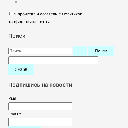
Я прочитал и согласен с Политикой
конфиденциальности
Поиск
П
о
и
с
к
Подпишись на новости
:
Имя
Email *