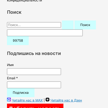
конфиденциальности
Поиск
П
о
и
с
к
Подпишись на новости
:
Имя
Email *
Читайте нас в MAX
|
Читайте нас в Дзен