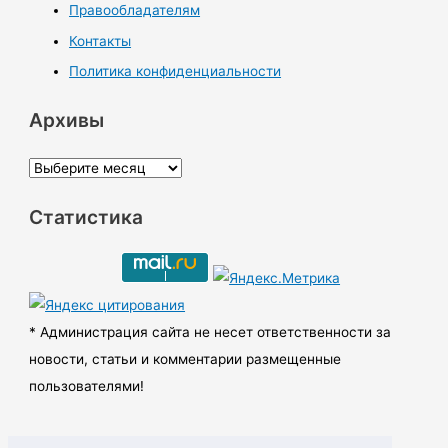
Правообладателям
Контакты
Политика конфиденциальности
Архивы
А
р
Статистика
х
и
в
ы
* Администрация сайта не несет ответственности за
новости, статьи и комментарии размещенные
пользователями!