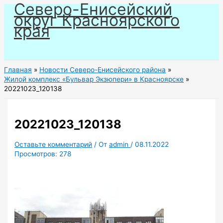
Северо-Енисейский
Перейти
округ Красноярского
к
края
содержимому
Главная
Новости Северо-Енисейского района
Жилой комплекс «Бульвар Экзюпери» в Красноярске
20221023_120138
20221023_120138
Оставьте комментарий
/ От
admin
/
08.11.2022
Просмотров:
278