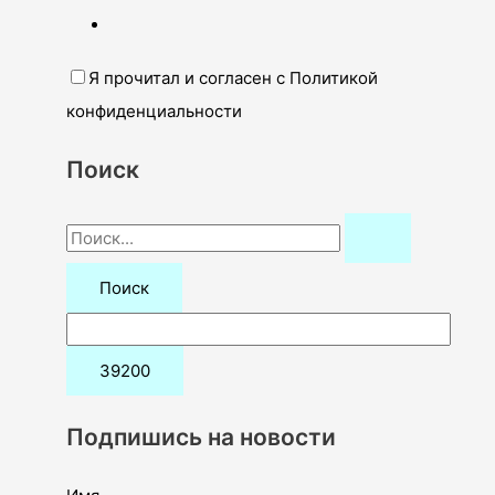
Я прочитал и согласен с Политикой
конфиденциальности
Поиск
П
о
и
с
к
:
Подпишись на новости