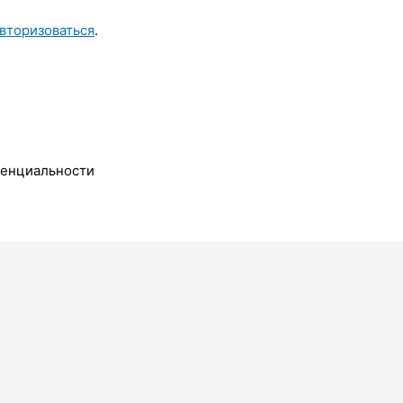
вторизоваться
.
денциальности