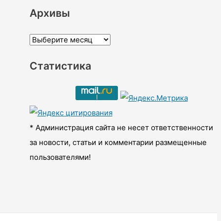
Архивы
А
р
Статистика
х
и
в
ы
* Администрация сайта не несет ответственности
за новости, статьи и комментарии размещенные
пользователями!