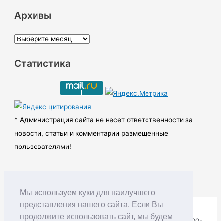
Архивы
А
р
Статистика
х
и
в
ы
* Администрация сайта не несет ответственности за
новости, статьи и комментарии размещенные
пользователями!
Мы используем куки для наилучшего
представления нашего сайта. Если Вы
продолжите использовать сайт, мы будем
Copyright © RUDNIK.MOBI 28.06.2008 - 2026 | Северо-