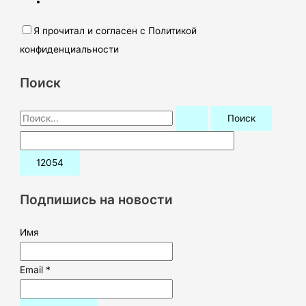
Я прочитал и согласен с Политикой
конфиденциальности
Поиск
П
о
и
с
к
Подпишись на новости
:
Имя
Email *