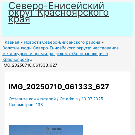
Северо-Енисейский
Перейти
округ Красноярского
к
края
содержимому
Главная
Новости Северо-Енисейского района
Золотые люди Северо-Енисейского округа: чествование
металлургов и премьера фильма «Золотые люди» в
Красноярске
IMG_20250710_061333_627
IMG_20250710_061333_627
Оставьте комментарий
/ От
admin
/
10.07.2025
Просмотров:
138