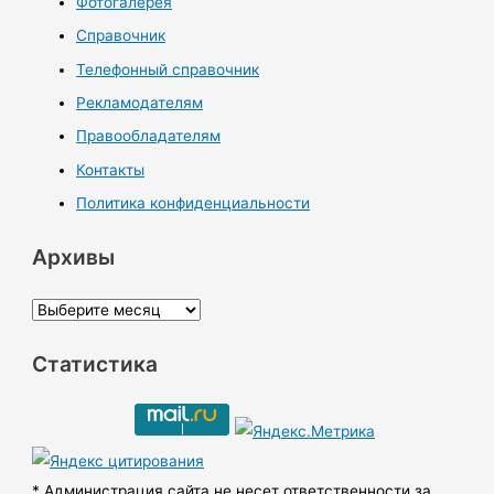
Фотогалерея
Справочник
Телефонный справочник
Рекламодателям
Правообладателям
Контакты
Политика конфиденциальности
Архивы
А
р
Статистика
х
и
в
ы
* Администрация сайта не несет ответственности за