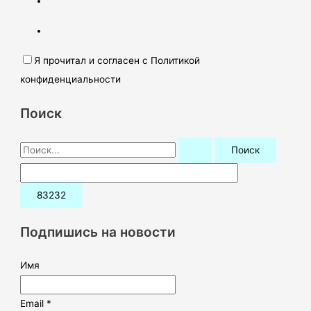
Я прочитал и согласен с Политикой
конфиденциальности
Поиск
П
о
и
с
к
Подпишись на новости
:
Имя
Email *