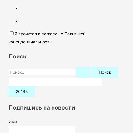
Я прочитал и согласен с Политикой
конфиденциальности
Поиск
П
о
и
с
к
Подпишись на новости
:
Имя