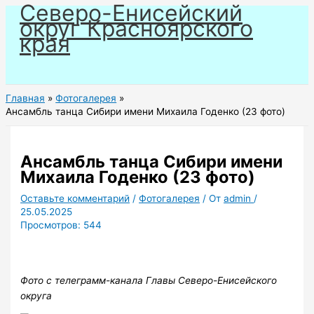
Северо-Енисейский
Перейти
округ Красноярского
к
края
содержимому
Главная
Фотогалерея
Ансамбль танца Сибири имени Михаила Годенко (23 фото)
Ансамбль танца Сибири имени
Михаила Годенко (23 фото)
Оставьте комментарий
/
Фотогалерея
/ От
admin
/
25.05.2025
Просмотров:
544
Фото с телеграмм-канала Главы Северо-Енисейского
округа