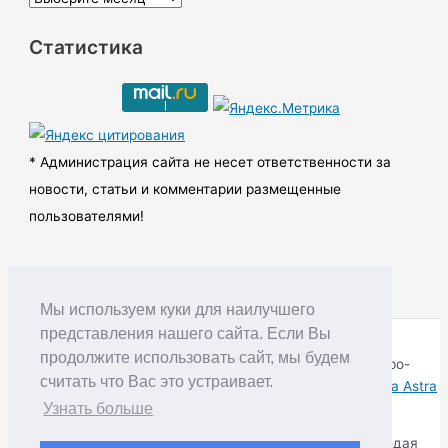
р
Статистика
х
и
в
ы
* Администрация сайта не несет ответственности за
новости, статьи и комментарии размещенные
пользователями!
Мы используем куки для наилучшего
представления нашего сайта. Если Вы
продолжите использовать сайт, мы будем
Copyright © RUDNIK.MOBI 28.06.2008 - 2026 | Северо-
считать что Вас это устраивает.
Енисейский округ Красноярского края | Powered by
Тема Astra
WordPress
Узнать больше
Копирование материалов разрешается только соблюдая