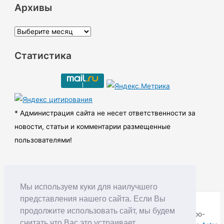
Архивы
А
р
Статистика
х
и
в
ы
* Администрация сайта не несет ответственности за
новости, статьи и комментарии размещенные
пользователями!
Мы используем куки для наилучшего
представления нашего сайта. Если Вы
продолжите использовать сайт, мы будем
Copyright © RUDNIK.MOBI 28.06.2008 - 2026 | Северо-
считать что Вас это устраивает.