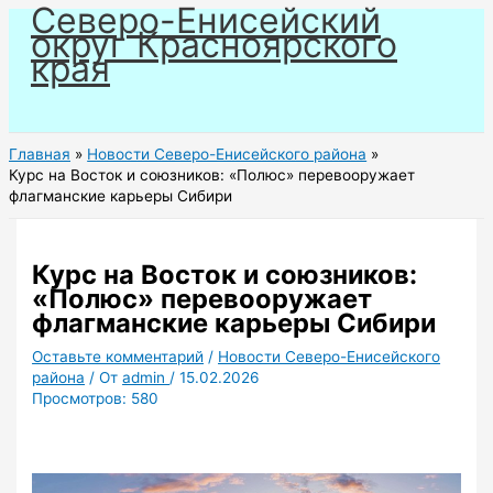
Северо-Енисейский
Перейти
округ Красноярского
к
края
содержимому
Главная
Новости Северо-Енисейского района
Курс на Восток и союзников: «Полюс» перевооружает
флагманские карьеры Сибири
Курс на Восток и союзников:
«Полюс» перевооружает
флагманские карьеры Сибири
Оставьте комментарий
/
Новости Северо-Енисейского
района
/ От
admin
/
15.02.2026
Просмотров:
580