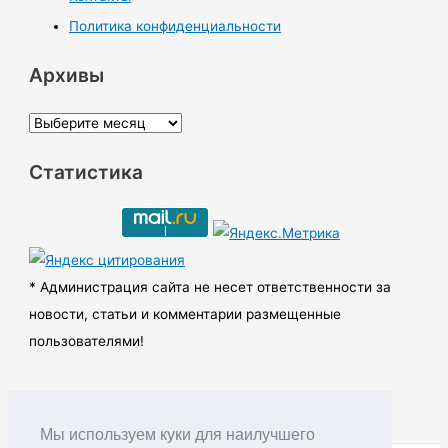
Политика конфиденциальности
Архивы
А
р
Статистика
х
и
в
ы
* Администрация сайта не несет ответственности за
новости, статьи и комментарии размещенные
пользователями!
Мы используем куки для наилучшего