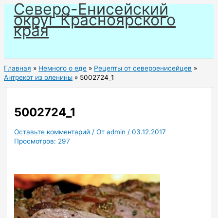
Северо-Енисейский
Перейти
округ Красноярского
к
края
содержимому
Главная
Немного о еде
Рецепты от североенисейцев
Антрекот из оленины
5002724_1
5002724_1
Оставьте комментарий
/ От
admin
/
03.12.2017
Просмотров:
297