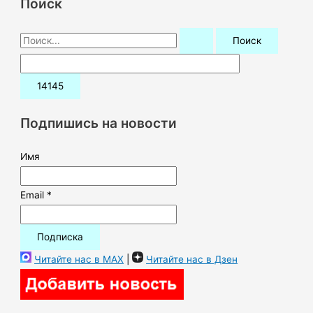
Поиск
П
о
и
с
к
Подпишись на новости
:
Имя
Email *
Читайте нас в MAX
|
Читайте нас в Дзен