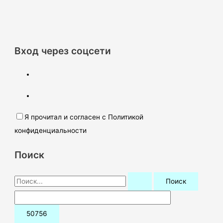
Вход через соцсети
Я прочитал и согласен с Политикой
конфиденциальности
Поиск
П
о
и
с