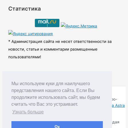
р
Статистика
х
и
в
ы
* Администрация сайта не несет ответственности за
новости, статьи и комментарии размещенные
пользователями!
Мы используем куки для наилучшего
представления нашего сайта. Если Вы
продолжите использовать сайт, мы будем
Copyright © RUDNIK.MOBI 28.06.2008 - 2026 | Северо-
считать что Вас это устраивает.
Енисейский округ Красноярского края | Powered by
Тема Astra
WordPress
Узнать больше
Копирование материалов разрешается только соблюдая
Ок