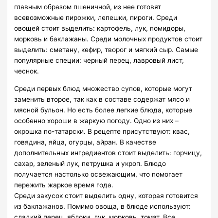
главным образом пшеничной, из нее готовят
всевозможные пирожки, лепешки, пироги. Среди
овощей стоит выделить: картофель, лук, помидоры,
морковь и баклажаны. Среди молочных продуктов стоит
выделить: сметану, кефир, творог и мягкий сыр. Самые
популярные специи: черный перец, лавровый лист,
чеснок.
Среди первых блюд множество супов, которые могут
заменить второе, так как в составе содержат мясо и
мясной бульон. Но есть более легкие блюда, которые
особенно хороши в жаркую погоду. Одно из них –
окрошка по-татарски. В рецепте присутствуют: квас,
говядина, яйца, огурцы, айран. В качестве
дополнительных ингредиентов стоит выделить: горчицу,
сахар, зеленый лук, петрушка и укроп. Блюдо
получается настолько освежающим, что помогает
пережить жаркое время года.
Среди закусок стоит выделить одну, которая готовится
из баклажанов. Помимо овоща, в блюде используют:
сладкий перец, яблоки, лук, морковь, томат. Все