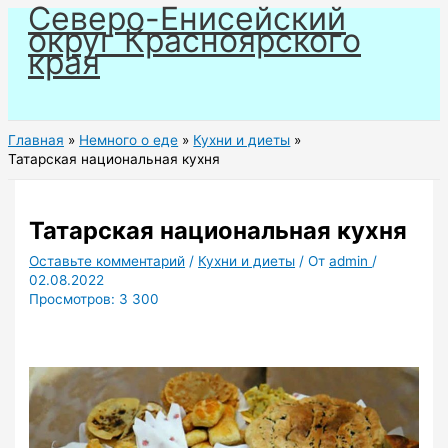
Северо-Енисейский
Перейти
округ Красноярского
к
края
содержимому
Главная
Немного о еде
Кухни и диеты
Татарская национальная кухня
Татарская национальная кухня
Оставьте комментарий
/
Кухни и диеты
/ От
admin
/
02.08.2022
Просмотров:
3 300