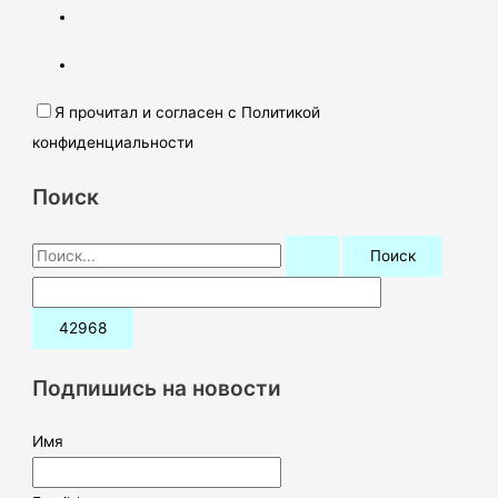
Я прочитал и согласен с Политикой
конфиденциальности
Поиск
П
о
и
с
к
Подпишись на новости
:
Имя