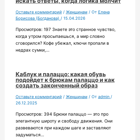
искать ответы, когда логика молчит
Оставьте комментарий
/
Женщинам
/ От
Елена
Борисова (Богданова)
/
15.04.2026
Просмотров: 197 Знаете это странное чувство,
когда утром просыпаешься, а мир словно
сговорился? Кофе убежал, ключи пропали в
недрах сумки,…
Каблук и палаццо: какая обувь
подойдет к брюкам палаццо и как
создать законченный образ
Оставьте комментарий
/
Женщинам
/ От
admin
/
26.12.2025
Просмотров: 394 Брюки палаццо — это про
элегантную широту и свободу движения. Они
развеваются при каждом шаге и заставляют
задуматься…