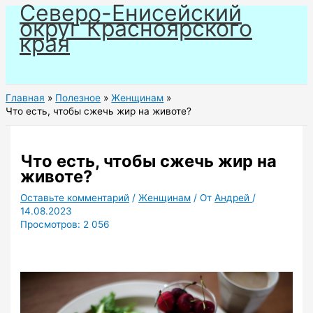
Северо-Енисейский
Перейти
округ Красноярского
к
края
содержимому
Главная
Полезное
Женщинам
Что есть, чтобы сжечь жир на животе?
Что есть, чтобы сжечь жир на
животе?
Оставьте комментарий
/
Женщинам
/ От
Андрей
/
14.08.2023
Просмотров:
2 056