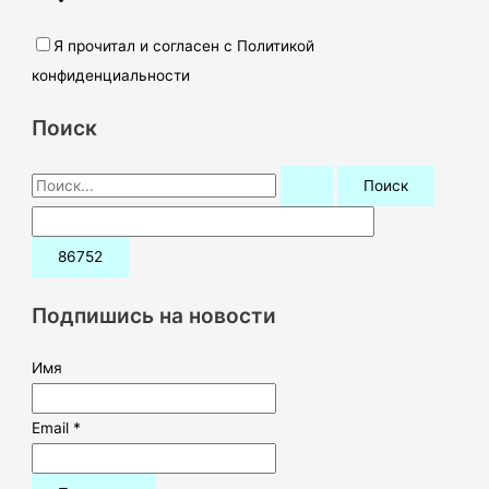
Я прочитал и согласен с Политикой
конфиденциальности
Поиск
П
о
и
с
к
Подпишись на новости
:
Имя
Email *