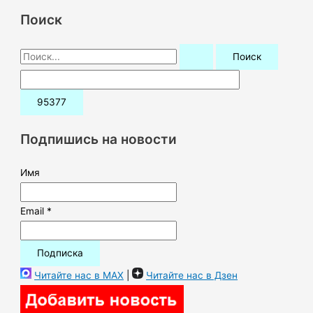
Поиск
П
о
и
с
к
Подпишись на новости
:
Имя
Email *
Читайте нас в MAX
|
Читайте нас в Дзен