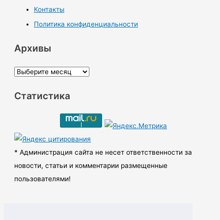
Контакты
Политика конфиденциальности
Архивы
А
р
Статистика
х
и
в
ы
* Администрация сайта не несет ответственности за
новости, статьи и комментарии размещенные
пользователями!