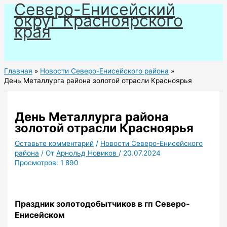
Северо-Енисейский
Перейти
округ Красноярского
к
края
содержимому
Главная
Новости Северо-Енисейского района
День Металлурга района золотой отрасли Красноярья
День Металлурга района
золотой отрасли Красноярья
Оставьте комментарий
/
Новости Северо-Енисейского
района
/ От
Арнольд Новиков
/
20.07.2024
Просмотров:
1 890
Праздник золотодобытчиков в гп Северо-
Енисейском