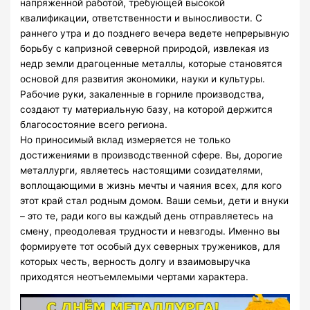
напряженной работой, требующей высокой
квалификации, ответственности и выносливости. С
раннего утра и до позднего вечера ведете непрерывную
борьбу с капризной северной природой, извлекая из
недр земли драгоценные металлы, которые становятся
основой для развития экономики, науки и культуры.
Рабочие руки, закаленные в горниле производства,
создают ту материальную базу, на которой держится
благосостояние всего региона.
Но приносимый вклад измеряется не только
достижениями в производственной сфере. Вы, дорогие
металлурги, являетесь настоящими созидателями,
воплощающими в жизнь мечты и чаяния всех, для кого
этот край стал родным домом. Ваши семьи, дети и внуки
– это те, ради кого вы каждый день отправляетесь на
смену, преодолевая трудности и невзгоды. Именно вы
формируете тот особый дух северных тружеников, для
которых честь, верность долгу и взаимовыручка
приходятся неотъемлемыми чертами характера.