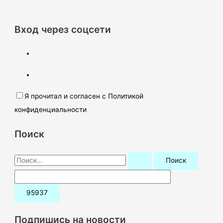
Вход через соцсети
Я прочитал и согласен с Политикой
конфиденциальности
Поиск
П
о
и
с
к
Подпишись на новости