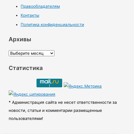
Правообладателям
Контакты
Политика конфиденциальности
Архивы
А
р
Статистика
х
и
в
ы
* Администрация сайта не несет ответственности за
новости, статьи и комментарии размещенные
пользователями!