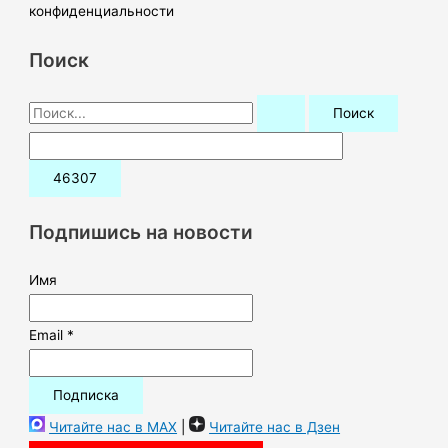
конфиденциальности
Поиск
П
о
и
с
к
Подпишись на новости
:
Имя
Email *
Читайте нас в MAX
|
Читайте нас в Дзен