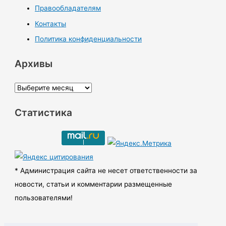
Правообладателям
Контакты
Политика конфиденциальности
Архивы
А
р
Статистика
х
и
в
ы
* Администрация сайта не несет ответственности за
новости, статьи и комментарии размещенные
пользователями!