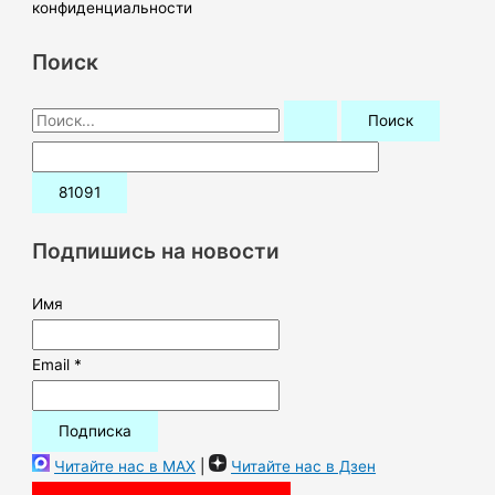
конфиденциальности
Поиск
П
о
и
с
к
Подпишись на новости
:
Имя
Email *
Читайте нас в MAX
|
Читайте нас в Дзен