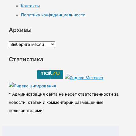
Контакты
Политика конфиденциальности
Архивы
А
р
Статистика
х
и
в
ы
* Администрация сайта не несет ответственности за
новости, статьи и комментарии размещенные
пользователями!