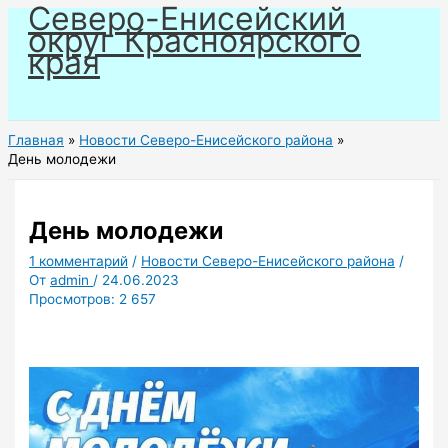
Северо-Енисейский
Перейти
округ Красноярского
к
края
содержимому
Главная
Новости Северо-Енисейского района
День молодежи
День молодежи
1 комментарий
/
Новости Северо-Енисейского района
/
От
admin
/
24.06.2023
Просмотров:
2 657