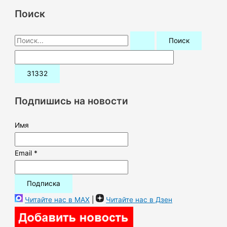
Поиск
П
о
и
с
к
Подпишись на новости
:
Имя
Email *
Читайте нас в MAX
|
Читайте нас в Дзен