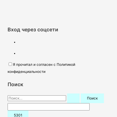
Вход через соцсети
Я прочитал и согласен с Политикой
конфиденциальности
Поиск
П
о
и