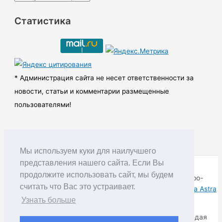
р
Статистика
х
и
в
ы
* Администрация сайта не несет ответственности за
новости, статьи и комментарии размещенные
пользователями!
Мы используем куки для наилучшего
представления нашего сайта. Если Вы
продолжите использовать сайт, мы будем
Copyright © RUDNIK.MOBI 28.06.2008 - 2026 | Северо-
считать что Вас это устраивает.
Енисейский округ Красноярского края | Powered by
Тема Astra
WordPress
Узнать больше
Копирование материалов разрешается только соблюдая