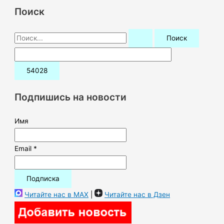
Поиск
П
о
и
с
к
Подпишись на новости
:
Имя
Email *
Читайте нас в MAX
|
Читайте нас в Дзен