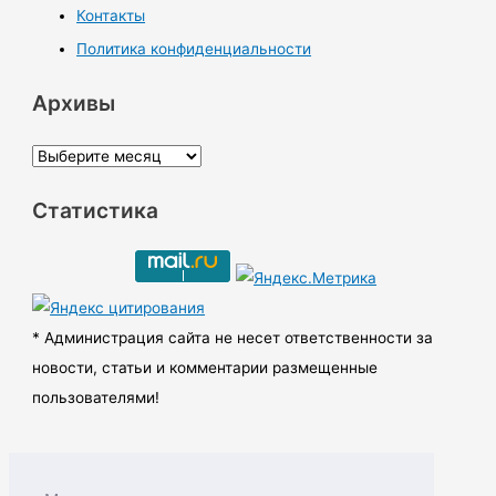
Контакты
Политика конфиденциальности
Архивы
А
р
Статистика
х
и
в
ы
* Администрация сайта не несет ответственности за
новости, статьи и комментарии размещенные
пользователями!