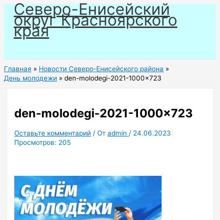
Северо-Енисейский
Перейти
округ Красноярского
к
края
содержимому
Главная
Новости Северо-Енисейского района
День молодежи
den-molodegi-2021-1000×723
den-molodegi-2021-1000×723
Оставьте комментарий
/ От
admin
/
24.06.2023
Просмотров:
205