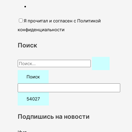
Я прочитал и согласен с Политикой
конфиденциальности
Поиск
П
о
и
с
к
:
Подпишись на новости