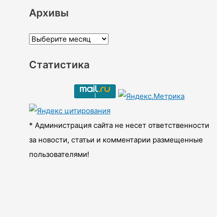
Архивы
А
р
Статистика
х
и
в
ы
* Администрация сайта не несет ответственности
за новости, статьи и комментарии размещенные
пользователями!