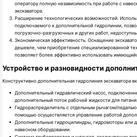
оператору полную независимость при работе с навес
экскаватора.
Расширение технологических возможностей. Использ
подключаемого к дополнительной гидролинии, позво
погрузочно-разгрузочных и других работ, недоступны
Экономическая эффективность. Оснащение экскавато
дешевле, чем приобретение специализированной техн
позволяет более эффективно использовать имеющийс
Устройство и разновидности дополни
Конструктивно дополнительная гидролиния экскаватора в
Дополнительный гидравлический насос, подключенн
дополнительный поток рабочей жидкости для питани
Гидрораспределитель с отдельным рычагом/педалью у
помощью осуществляется управление работой допол
Дополнительные гидроцилиндры, гидромоторы или д
навесном оборудовании.
Система трубопроводов и шлангов, соединяющих все