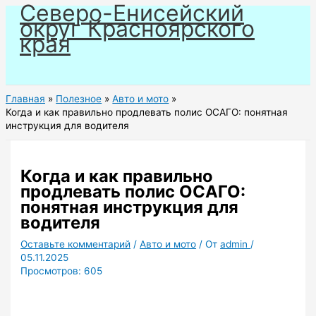
Северо-Енисейский
Перейти
округ Красноярского
к
края
содержимому
Главная
Полезное
Авто и мото
Когда и как правильно продлевать полис ОСАГО: понятная
инструкция для водителя
Когда и как правильно
продлевать полис ОСАГО:
понятная инструкция для
водителя
Оставьте комментарий
/
Авто и мото
/ От
admin
/
05.11.2025
Просмотров:
605