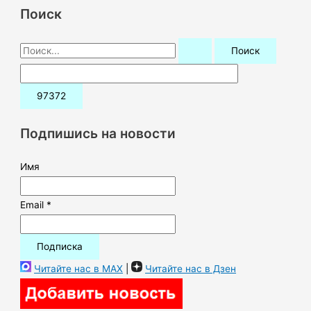
Поиск
П
о
и
с
к
Подпишись на новости
:
Имя
Email *
Читайте нас в MAX
|
Читайте нас в Дзен