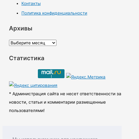
Контакты
Политика конфиденциальности
Архивы
А
р
Статистика
х
и
в
ы
* Администрация сайта не несет ответственности за
новости, статьи и комментарии размещенные
пользователями!