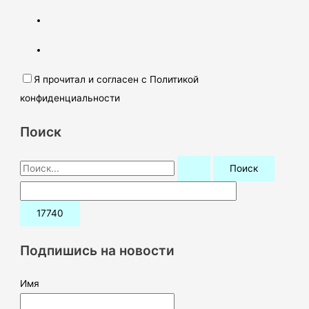
Я прочитал и согласен с Политикой
конфиденциальности
Поиск
П
о
и
с
к
Подпишись на новости
:
Имя