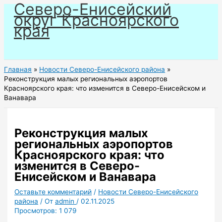
Северо-Енисейский
Перейти
округ Красноярского
к
края
содержимому
Главная
Новости Северо-Енисейского района
Реконструкция малых региональных аэропортов
Красноярского края: что изменится в Северо-Енисейском и
Ванавара
Реконструкция малых
региональных аэропортов
Красноярского края: что
изменится в Северо-
Енисейском и Ванавара
Оставьте комментарий
/
Новости Северо-Енисейского
района
/ От
admin
/
02.11.2025
Просмотров:
1 079