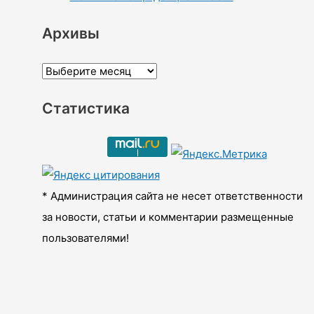
Архивы
А
р
Статистика
х
и
в
ы
* Администрация сайта не несет ответственности
за новости, статьи и комментарии размещенные
пользователями!