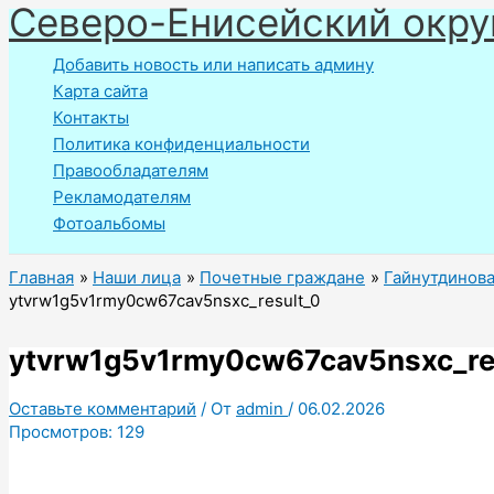
Северо-Енисейский окру
Перейти
к
Добавить новость или написать админу
содержимому
Карта сайта
Контакты
Политика конфиденциальности
Правообладателям
Рекламодателям
Фотоальбомы
Главная
Наши лица
Почетные граждане
Гайнутдинова
ytvrw1g5v1rmy0cw67cav5nsxc_result_0
ytvrw1g5v1rmy0cw67cav5nsxc_re
Оставьте комментарий
/ От
admin
/
06.02.2026
Просмотров:
129