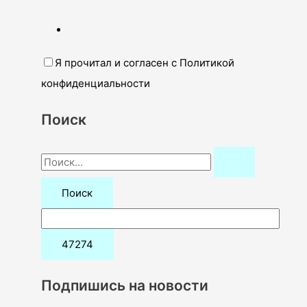
Я прочитал и согласен с Политикой
конфиденциальности
Поиск
П
о
и
с
к
:
Подпишись на новости