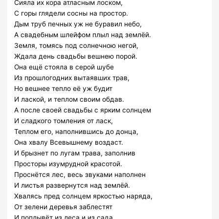
Сияла их кора атласным лоском,
С горы глядели сосны на простор.
Дым труб печных уж не буравил небо,
А свадебным шлейфом плыл над землёй.
Земля, томясь под солнечною негой,
Ждала день свадьбы вешнею порой.
Она ещё стояла в серой шубе
Из прошлогодних вытаявших трав,
Но вешнее тепло её уж будит
И лаской, и теплом своим обдав.
А после своей свадьбы с ярким солнцем
И сладкого томления от ласк,
Теплом его, наполнившись до донца,
Она хвалу Всевышнему воздаст.
И брызнет по лугам трава, заполнив
Просторы изумрудной красотой.
Проснётся лес, весь звуками наполнен
И листья развернутся над землёй.
Хвалясь пред солнцем яркостью наряда,
От зелени деревья заблестят
И поплывёт из леса и из сада