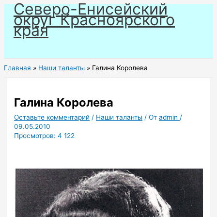
Северо-Енисейский
Перейти
округ Красноярского
к
края
содержимому
Главная
Наши таланты
Галина Королева
Галина Королева
Оставьте комментарий
/
Наши таланты
/ От
admin
/
09.05.2010
Просмотров:
4 122