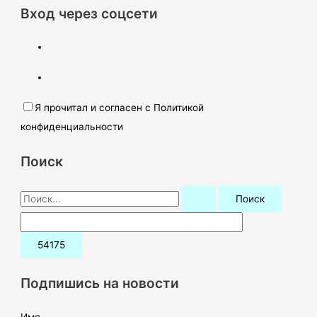
Вход через соцсети
Я прочитал и согласен с Политикой
конфиденциальности
Поиск
П
о
и
с
к
Подпишись на новости
:
Имя