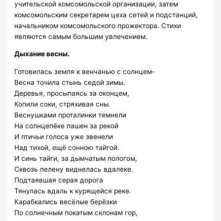
учительской комсомольской организации, затем
комсомольским секретарем цеха сетей и подстанций,
начальником комсомольского прожектора. Стихи
являются самым большим увлечением.
Дыхание весны.
Готовилась земля к венчанью с солнцем-
Весна точила стынь седой зимы.
Деревья, просыпаясь за оконцем,
Копили соки, стряхивая сны.
Веснушками проталинки темнели
На солнцепёке пашен за рекой
И птичьи голоса уже звенели
Над тихой, ещё сонною тайгой.
И синь тайги, за дымчатым пологом,
Сквозь пелену виднелась вдалеке.
Подтаявшая серая дорога
Тянулась вдаль к курящейся реке.
Карабкались весёлые берёзки
По солнечным покатым склонам гор,