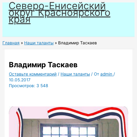
Северо-Енисейский
Перейти
округ Красноярского
к
края
содержимому
Главная
Наши таланты
Владимир Таскаев
Владимир Таскаев
Оставьте комментарий
/
Наши таланты
/ От
admin
/
10.05.2017
Просмотров:
3 548