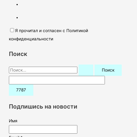
Я прочитал и согласен с Политикой
конфиденциальности
Поиск
П
о
и
с
к
Подпишись на новости
:
Имя