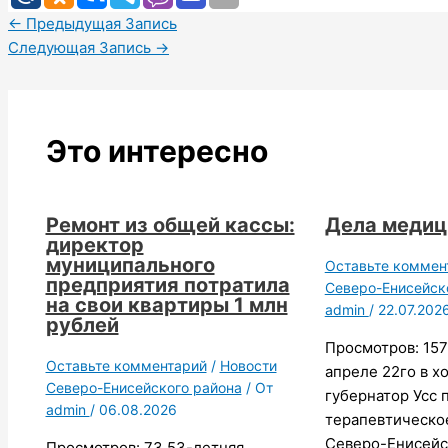
←
Предыдущая Запись
Следующая Запись
→
Это интересно
Ремонт из общей кассы:
Дела меди
директор
муниципального
Оставьте коммен
предприятия потратила
Северо-Енисейск
на свои квартиры 1 млн
admin
/
22.07.202
рублей
Просмотров: 157
Оставьте комментарий
/
Новости
апреле 22го в х
Северо-Енисейского района
/ От
губернатор Усс 
admin
/
06.08.2026
терапевтическо
Северо-Енисейс
Просмотров: 73 53-летняя