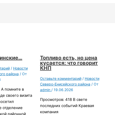
цинские…
Топливо есть, но цена
кусается: что говорит
КНП
тарий
/
Новости
ого района
/ От
Оставьте комментарий
/
Новости
6
Северо-Енисейского района
/ От
 А помните в
admin
/
19.06.2026
оде своего визита
Просмотров: 418 В свете
посетил
последних событий Краевая
е отделение
компания
кой районной