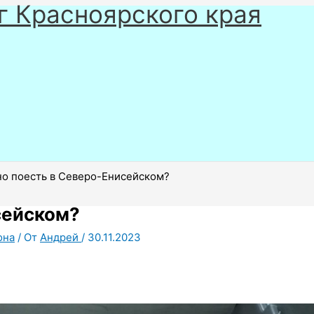
г Красноярского края
о поесть в Северо-Енисейском?
сейском?
она
/ От
Андрей
/
30.11.2023