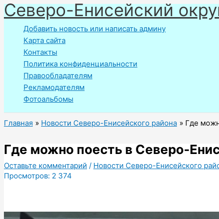
Северо-Енисейский окру
Перейти
к
Добавить новость или написать админу
содержимому
Карта сайта
Контакты
Политика конфиденциальности
Правообладателям
Рекламодателям
Фотоальбомы
Главная
Новости Северо-Енисейского района
Где можн
Где можно поесть в Северо-Ени
Оставьте комментарий
/
Новости Северо-Енисейского рай
Просмотров:
2 374