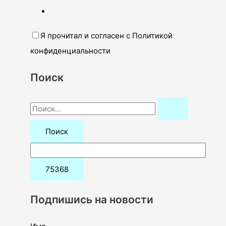
Я прочитал и согласен с Политикой
конфиденциальности
Поиск
П
о
и
с
к
:
Подпишись на новости