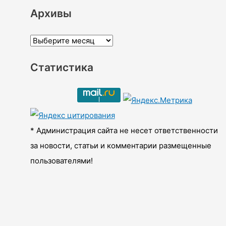
Архивы
А
р
Статистика
х
и
в
ы
* Администрация сайта не несет ответственности
за новости, статьи и комментарии размещенные
пользователями!