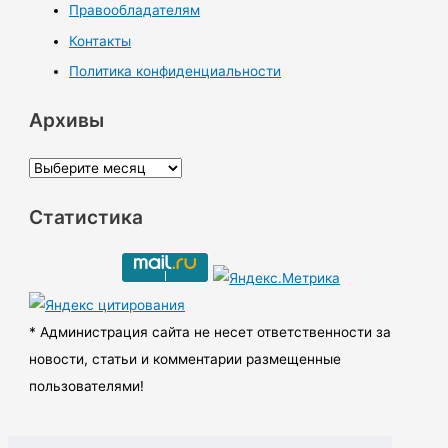
Правообладателям
Контакты
Политика конфиденциальности
Архивы
А
р
Статистика
х
и
в
ы
* Администрация сайта не несет ответственности за
новости, статьи и комментарии размещенные
пользователями!