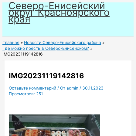
Северо-Енисейский
Перейти
округ Красноярского
к
края
содержимому
Главная
Новости Северо-Енисейского района
Где можно поесть в Северо-Енисейском?
IMG20231119142816
IMG20231119142816
Оставьте комментарий
/ От
admin
/
30.11.2023
Просмотров:
251