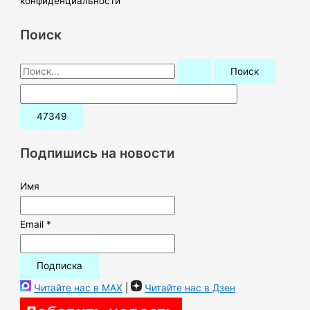
конфиденциальности
Поиск
П
о
и
с
к
Подпишись на новости
:
Имя
Email *
Читайте нас в MAX
|
Читайте нас в Дзен