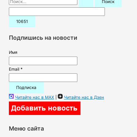
о
и
с
к
Подпишись на новости
:
Имя
Email *
Читайте нас в MAX
|
Читайте нас в Дзен
Меню сайта