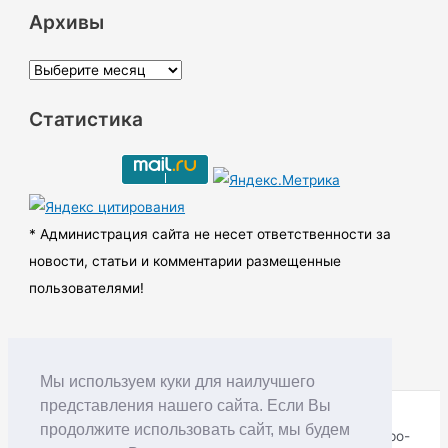
Архивы
А
р
Статистика
х
и
в
ы
* Администрация сайта не несет ответственности за
новости, статьи и комментарии размещенные
пользователями!
Мы используем куки для наилучшего
представления нашего сайта. Если Вы
продолжите использовать сайт, мы будем
Copyright © RUDNIK.MOBI 28.06.2008 - 2026 | Северо-