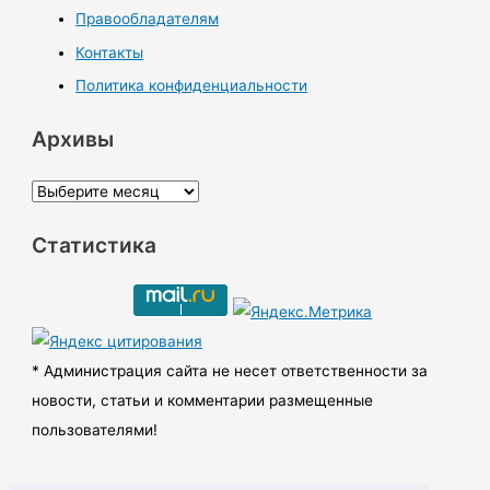
Правообладателям
Контакты
Политика конфиденциальности
Архивы
А
р
Статистика
х
и
в
ы
* Администрация сайта не несет ответственности за
новости, статьи и комментарии размещенные
пользователями!