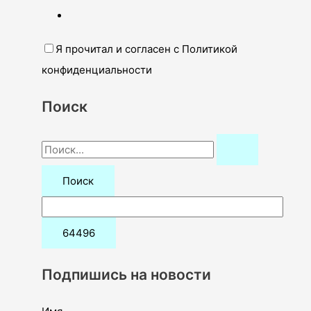
Я прочитал и согласен с Политикой
конфиденциальности
Поиск
П
о
и
с
к
:
Подпишись на новости