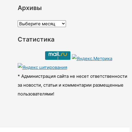
Архивы
А
р
Статистика
х
и
в
ы
* Администрация сайта не несет ответственности
за новости, статьи и комментарии размещенные
пользователями!