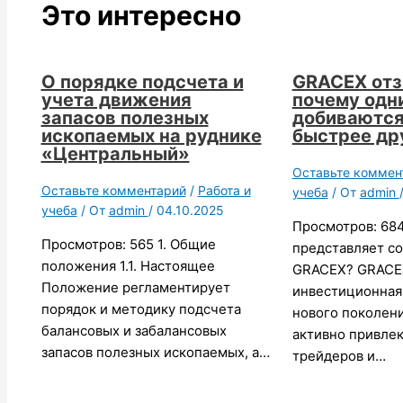
Это интересно
О порядке подсчета и
GRACEX от
учета движения
почему одн
запасов полезных
добиваются
ископаемых на руднике
быстрее др
«Центральный»
Оставьте коммен
Оставьте комментарий
/
Работа и
учеба
/ От
admin
учеба
/ От
admin
/
04.10.2025
Просмотров: 68
Просмотров: 565 1. Общие
представляет с
положения 1.1. Настоящее
GRACEX? GRACE
Положение регламентирует
инвестиционная
порядок и методику подсчета
нового поколени
балансовых и забалансовых
активно привле
запасов полезных ископаемых, а…
трейдеров и…