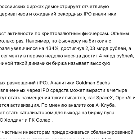
 российских биржах демонстрирует отчетливую
одеривативов и ожиданий рекордных IPO аналитики
рост активности по криптовалютным фьючерсам. Объемы
олько раз. Например, по фьючерсу на биткоин с
раля увеличился на 434%, достигнув 2,03 млрд рублей, а
 сегменту в первую неделю месяца достиг 4 млрд рублей,
ичиной такой динамики биржа называет высокую
х размещений (IPO). Аналитики Goldman Sachs
ивлеченных через IPO средств может вырасти в четыре
ут стать размещения таких гигантов, как SpaceX, OpenAI и
ается активизация. По мнению аналитиков А-Клуба,
т стать катализатором для выхода на биржу пула
 Холдинг и ГК Солар .
т частным инвесторам придерживаться сбалансированной