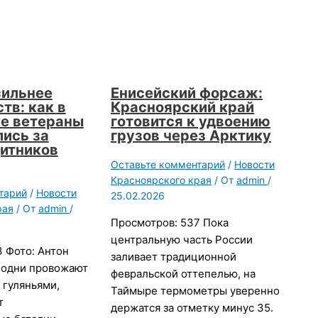
сильнее
Енисейский форсаж:
тв: как в
Красноярский край
е ветераны
готовится к удвоению
ись за
грузов через Арктику
итников
Оставьте комментарий
/
Новости
Красноярского края
/ От
admin
/
тарий
/
Новости
25.02.2026
рая
/ От
admin
/
Просмотров: 537 Пока
центральную часть России
 Фото: Антон
заливает традиционной
 одни провожают
февральской оттепелью, на
 гуляньями,
Таймыре термометры уверенно
т
держатся за отметку минус 35.