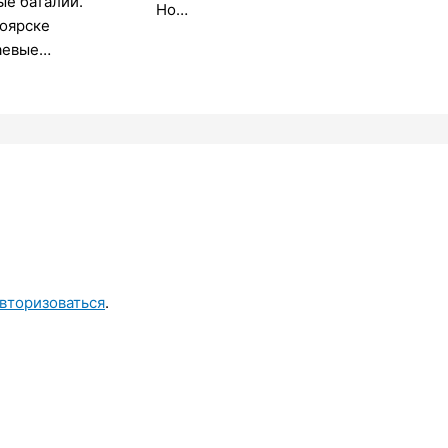
ые баталии.
Но…
ноярске
аевые…
вторизоваться
.