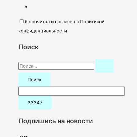
Я прочитал и согласен с Политикой
конфиденциальности
Поиск
П
о
и
с
к
:
Подпишись на новости