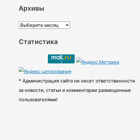
Архивы
А
р
Статистика
х
и
в
ы
* Администрация сайта не несет ответственности
за новости, статьи и комментарии размещенные
пользователями!