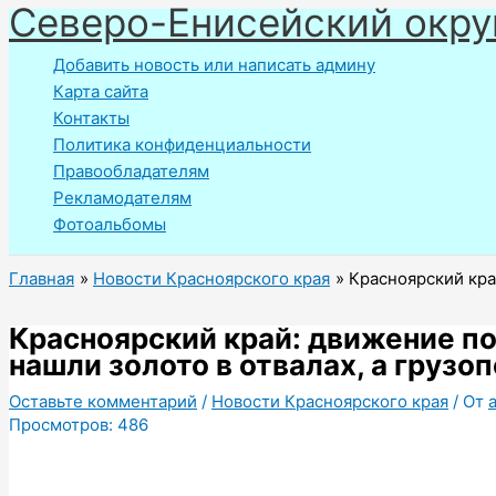
Северо-Енисейский окру
Перейти
к
Добавить новость или написать админу
содержимому
Карта сайта
Контакты
Политика конфиденциальности
Правообладателям
Рекламодателям
Фотоальбомы
Главная
Новости Красноярского края
Красноярский кра
Красноярский край: движение по
нашли золото в отвалах, а грузо
Оставьте комментарий
/
Новости Красноярского края
/ От
Просмотров:
486