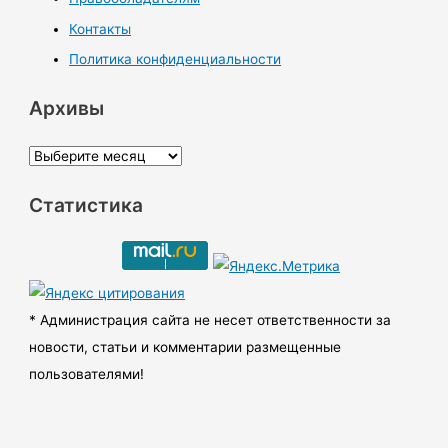
Контакты
Политика конфиденциальности
Архивы
А
р
Статистика
х
и
в
ы
* Администрация сайта не несет ответственности за
новости, статьи и комментарии размещенные
пользователями!