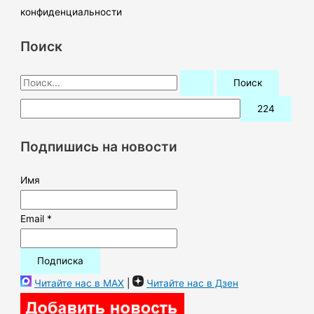
конфиденциальности
Поиск
П
о
и
с
Подпишись на новости
к
:
Имя
Email *
Читайте нас в MAX
|
Читайте нас в Дзен