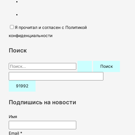
Я прочитал и согласен с Политикой
конфиденциальности
Поиск
П
о
и
с
к
Подпишись на новости
:
Имя
Email *