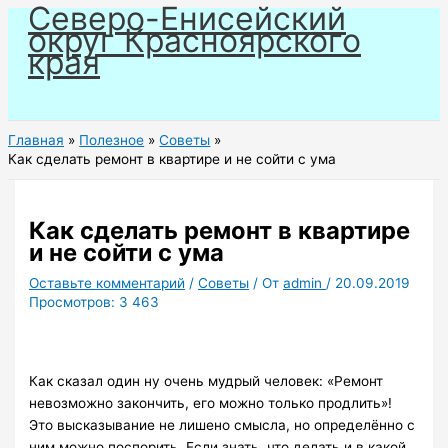
Северо-Енисейский
Перейти
округ Красноярского
к
края
содержимому
Главная
Полезное
Советы
Как сделать ремонт в квартире и не сойти с ума
Как сделать ремонт в квартире
и не сойти с ума
Оставьте комментарий
/
Советы
/ От
admin
/
20.09.2019
Просмотров:
3 463
Как сказал один ну очень мудрый человек: «Ремонт
невозможно закончить, его можно только продлить»!
Это высказывание не лишено смысла, но определённо с
ним можно поспорить. Если знать, что делать и в какой