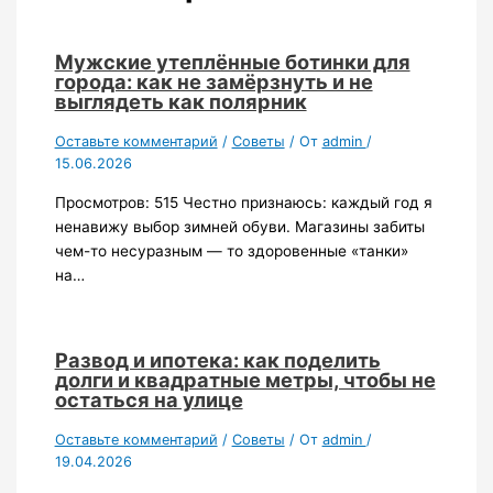
Мужские утеплённые ботинки для
города: как не замёрзнуть и не
выглядеть как полярник
Оставьте комментарий
/
Советы
/ От
admin
/
15.06.2026
Просмотров: 515 Честно признаюсь: каждый год я
ненавижу выбор зимней обуви. Магазины забиты
чем-то несуразным — то здоровенные «танки»
на…
Развод и ипотека: как поделить
долги и квадратные метры, чтобы не
остаться на улице
Оставьте комментарий
/
Советы
/ От
admin
/
19.04.2026