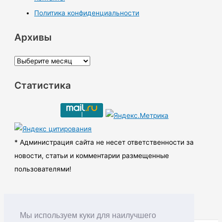
Политика конфиденциальности
Архивы
А
р
Статистика
х
и
в
ы
* Администрация сайта не несет ответственности за
новости, статьи и комментарии размещенные
пользователями!
Мы используем куки для наилучшего