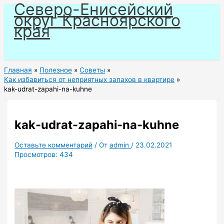
Северо-Енисейский
Перейти
округ Красноярского
к
края
содержимому
Главная
Полезное
Советы
Как избавиться от неприятных запахов в квартире
kak-udrat-zapahi-na-kuhne
kak-udrat-zapahi-na-kuhne
Оставьте комментарий
/ От
admin
/
23.02.2021
Просмотров:
434