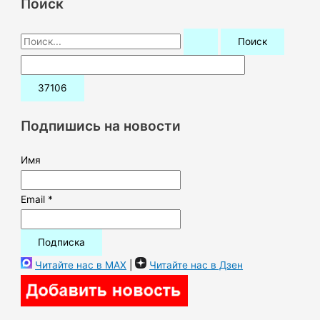
Поиск
П
о
и
с
к
Подпишись на новости
:
Имя
Email *
Читайте нас в MAX
|
Читайте нас в Дзен