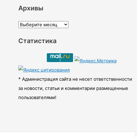
Архивы
А
р
Статистика
х
и
в
ы
* Администрация сайта не несет ответственности
за новости, статьи и комментарии размещенные
пользователями!