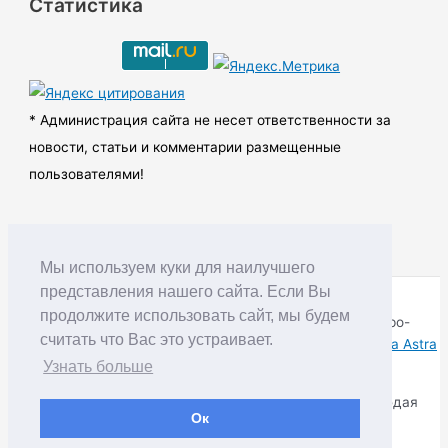
Статистика
х
и
в
ы
* Администрация сайта не несет ответственности за
новости, статьи и комментарии размещенные
пользователями!
Мы используем куки для наилучшего
представления нашего сайта. Если Вы
продолжите использовать сайт, мы будем
Copyright © RUDNIK.MOBI 28.06.2008 - 2026 | Северо-
считать что Вас это устраивает.
Енисейский округ Красноярского края | Powered by
Тема Astra
WordPress
Узнать больше
Копирование материалов разрешается только соблюдая
Ок
Правила