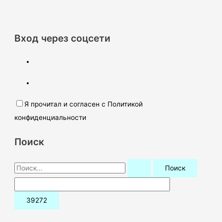
Вход через соцсети
Я прочитал и согласен с Политикой
конфиденциальности
Поиск
П
о
и
с
к