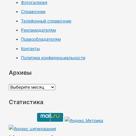
Фотогалерея
Справочник
Телефонный справочник
Рекламодателям
Правообладателям
Контакты
Политика конфиденциальности
Архивы
А
р
Статистика
х
и
в
ы