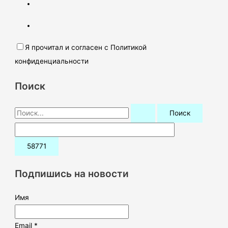
Я прочитал и согласен с Политикой
конфиденциальности
Поиск
П
о
и
с
к
Подпишись на новости
:
Имя
Email *