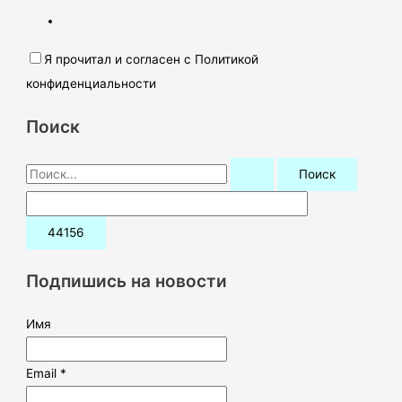
Я прочитал и согласен с Политикой
конфиденциальности
Поиск
П
о
и
с
к
Подпишись на новости
:
Имя
Email *