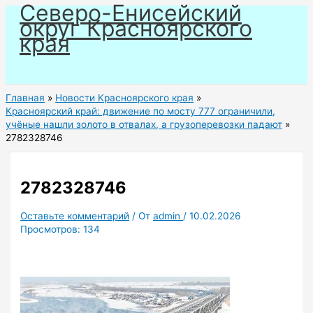
Северо-Енисейский
Перейти
округ Красноярского
к
края
содержимому
Главная
Новости Красноярского края
Красноярский край: движение по мосту 777 ограничили,
учёные нашли золото в отвалах, а грузоперевозки падают
2782328746
2782328746
Оставьте комментарий
/ От
admin
/
10.02.2026
Просмотров:
134