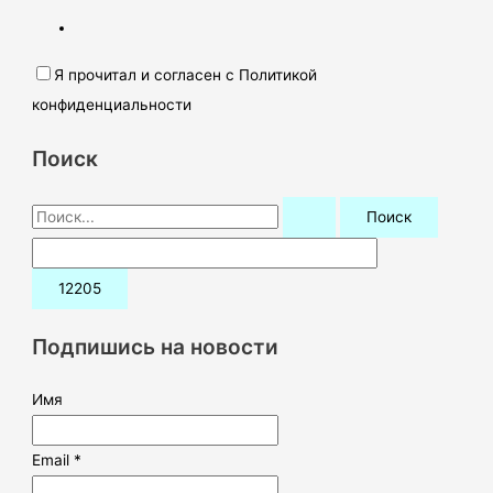
Я прочитал и согласен с Политикой
конфиденциальности
Поиск
П
о
и
с
к
Подпишись на новости
:
Имя
Email *