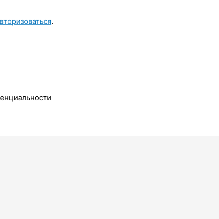
вторизоваться
.
денциальности