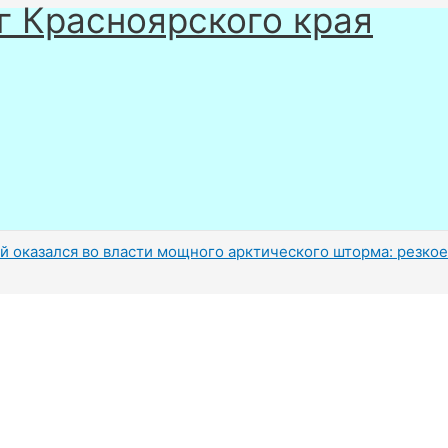
г Красноярского края
й оказался во власти мощного арктического шторма: резко