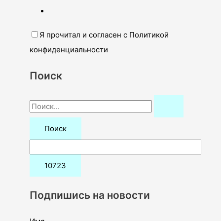
Я прочитал и согласен с Политикой
конфиденциальности
Поиск
П
о
и
с
к
:
Подпишись на новости