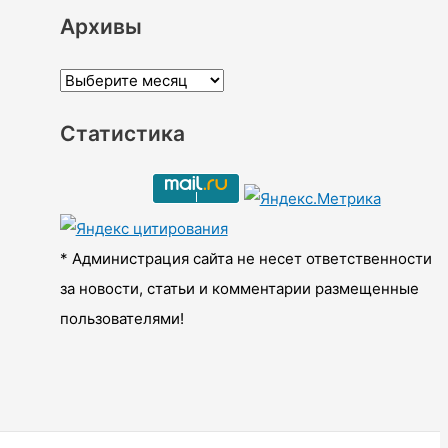
Архивы
А
р
Статистика
х
и
в
ы
* Администрация сайта не несет ответственности
за новости, статьи и комментарии размещенные
пользователями!