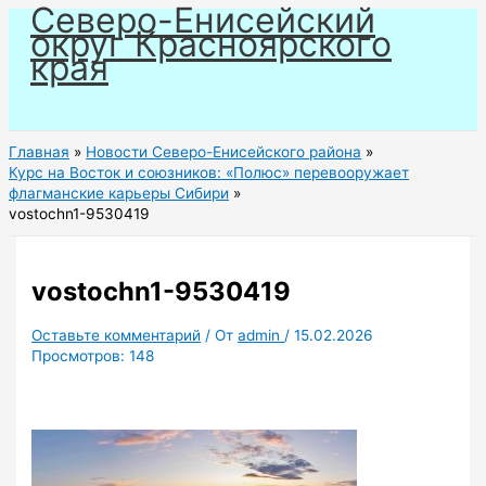
Северо-Енисейский
Перейти
округ Красноярского
к
края
содержимому
Главная
Новости Северо-Енисейского района
Курс на Восток и союзников: «Полюс» перевооружает
флагманские карьеры Сибири
vostochn1-9530419
vostochn1-9530419
Оставьте комментарий
/ От
admin
/
15.02.2026
Просмотров:
148