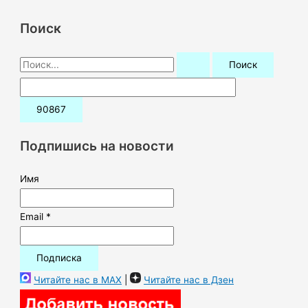
Поиск
П
о
и
с
к
Подпишись на новости
:
Имя
Email *
Читайте нас в MAX
|
Читайте нас в Дзен