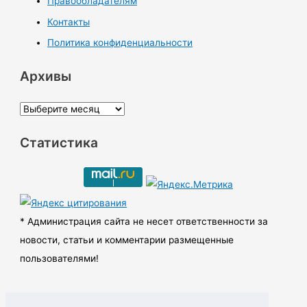
Правообладателям
Контакты
Политика конфиденциальности
Архивы
А
р
Статистика
х
и
в
ы
* Администрация сайта не несет ответственности за
новости, статьи и комментарии размещенные
пользователями!