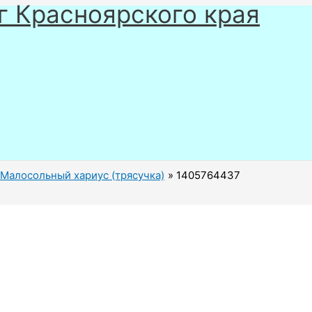
г Красноярского края
Малосольный хариус (трясучка)
1405764437