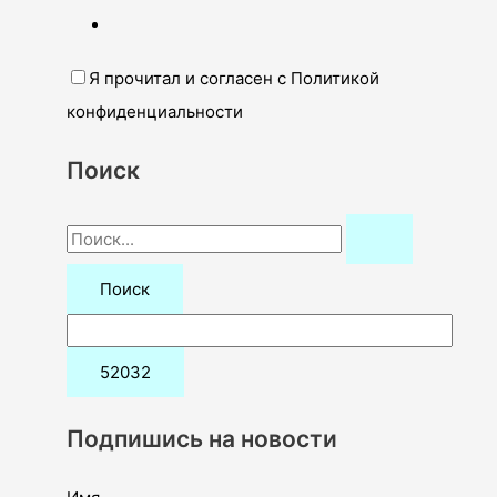
Я прочитал и согласен с Политикой
конфиденциальности
Поиск
П
о
и
с
к
:
Подпишись на новости