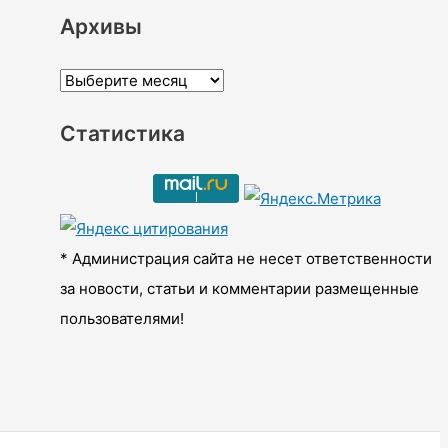
Архивы
А
р
Статистика
х
и
в
ы
* Администрация сайта не несет ответственности
за новости, статьи и комментарии размещенные
пользователями!