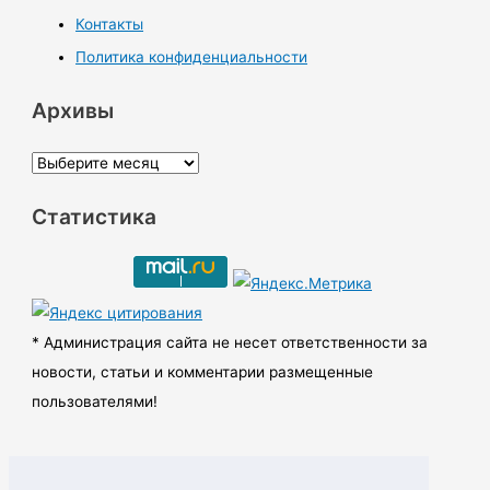
Контакты
Политика конфиденциальности
Архивы
А
р
Статистика
х
и
в
ы
* Администрация сайта не несет ответственности за
новости, статьи и комментарии размещенные
пользователями!