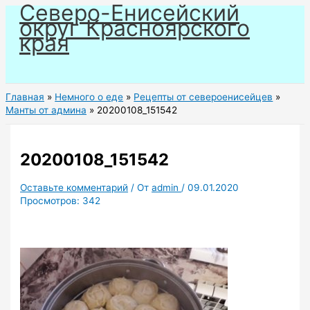
Северо-Енисейский
Перейти
округ Красноярского
к
края
содержимому
Главная
Немного о еде
Рецепты от североенисейцев
Манты от админа
20200108_151542
20200108_151542
Оставьте комментарий
/ От
admin
/
09.01.2020
Просмотров:
342