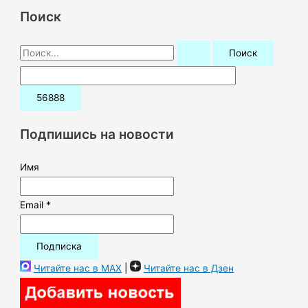
Поиск
П
о
и
с
к
Подпишись на новости
:
Имя
Email *
Читайте нас в MAX
|
Читайте нас в Дзен