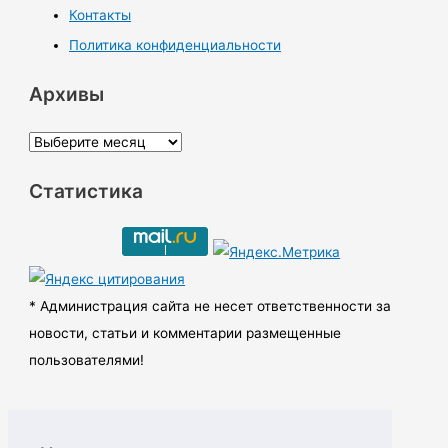
Контакты
Политика конфиденциальности
Архивы
А
р
Статистика
х
и
в
ы
* Администрация сайта не несет ответственности за
новости, статьи и комментарии размещенные
пользователями!