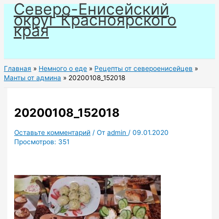
Северо-Енисейский
Перейти
округ Красноярского
к
края
содержимому
Главная
Немного о еде
Рецепты от североенисейцев
Манты от админа
20200108_152018
20200108_152018
Оставьте комментарий
/ От
admin
/
09.01.2020
Просмотров:
351