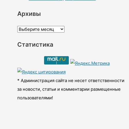
Архивы
А
р
Статистика
х
и
в
ы
* Администрация сайта не несет ответственности
за новости, статьи и комментарии размещенные
пользователями!