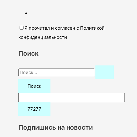
Я прочитал и согласен с Политикой
конфиденциальности
Поиск
П
о
и
с
к
:
Подпишись на новости