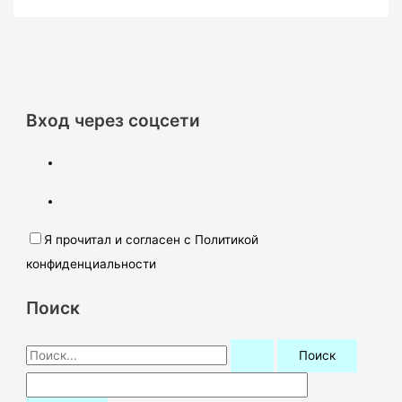
Вход через соцсети
Я прочитал и согласен с Политикой
конфиденциальности
Поиск
П
о
и