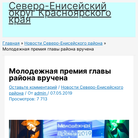
Северо-Енисейский
Перейти
округ Красноярского
к
края
содержимому
Главная
Новости Северо-Енисейского района
Молодежная премия главы района вручена
Молодежная премия главы
района вручена
Оставьте комментарий
/
Новости Северо-Енисейского
района
/ От
admin
/
07.05.2019
Просмотров:
7 713