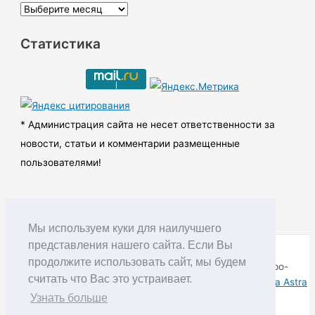
А
р
Статистика
х
и
в
ы
* Администрация сайта не несет ответственности за
новости, статьи и комментарии размещенные
пользователями!
Мы используем куки для наилучшего
представления нашего сайта. Если Вы
продолжите использовать сайт, мы будем
Copyright © RUDNIK.MOBI 28.06.2008 - 2026 | Северо-
считать что Вас это устраивает.
Енисейский округ Красноярского края | Powered by
Тема Astra
WordPress
Узнать больше